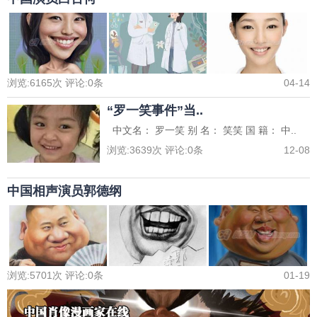
浏览:
6165
次 评论:
0
条
04-14
“罗一笑事件”当..
中文名： 罗一笑 别 名： 笑笑 国 籍： 中..
浏览:
3639
次 评论:
0
条
12-08
中国相声演员郭德纲
浏览:
5701
次 评论:
0
条
01-19