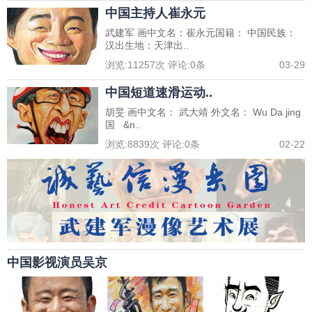
中国主持人崔永元
武建军 画中文名：崔永元国籍： 中国民族：
汉出生地：天津出..
浏览:
11257
次 评论:
0
条
03-29
中国短道速滑运动..
胡旻 画中文名： 武大靖 外文名： Wu Da jing
国 &n..
浏览:
8839
次 评论:
0
条
02-22
中国影视演员吴京