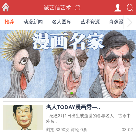
诚艺信艺术
推荐
动漫新闻
名人图库
艺术资源
肖像漫画家
首页
0
1
2
名人TODAY漫画秀—..
纪念3月1日出生或逝世的各界名人，古今中
外名..
浏览:
3390
次 评论:
0
条
03-02